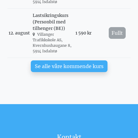
5914 Isdalstø
Lastsikringskurs
(Personbil med
tilhenger (BE))
Fullt
12. august
1 590 kr
Villanger
Trafikkskole AS,
Kvernhushaugane 8,
5914 Isdalstø
Se alle våre kommende kurs
Kontakt