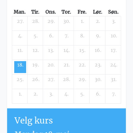
Man.
Tir.
Ons.
Tor.
Fre.
Lør.
Søn.
27.
28.
29.
30.
1.
2.
3.
4.
5.
6.
7.
8.
9.
10.
11.
12.
13.
14.
15.
16.
17.
18.
19.
20.
21.
22.
23.
24.
25.
26.
27.
28.
29.
30.
31.
1.
2.
3.
4.
5.
6.
7.
Velg kurs