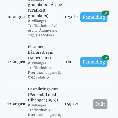
grunnkurs - Åsane
(Trafikalt
3+
grunnkurs)
10. august
1 250 kr
Påmelding
Villanger
Trafikkskole - Avd.
Åsane, Åsamyrane
287, 5131 Nyborg
Eksamen -
Båtførerbevis
(Annet kurs)
3+
Påmelding
12. august
0 kr
Villanger
Trafikkskole AS,
Kvernhushaugane 8,
5914 Isdalstø
Lastsikringskurs
(Personbil med
tilhenger (B96))
Fullt
12. august
1 590 kr
Villanger
Trafikkskole AS,
Kvernhushaugane 8,