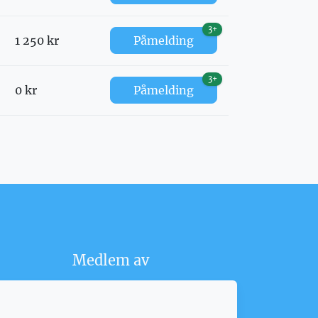
3+
1 250 kr
Påmelding
3+
0 kr
Påmelding
Medlem av