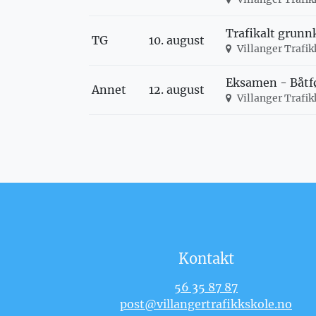
Trafikalt grunn
TG
10. august
Villanger Trafi
Eksamen - Båtfø
Annet
12. august
Villanger Trafi
Kontakt
56 35 87 87
post@villangertrafikkskole.no