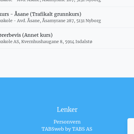
kurs - Åsane (Trafikalt grunnkurs)
kkskole - Avd. Åsane, Åsamyrane 287, 5131 Nyborg
rerbevis (Annet kurs)
kkskole AS, Kvernhushaugane 8, 5914 Isdalstø
Lenker
Personvern
TABSweb
by TABS AS