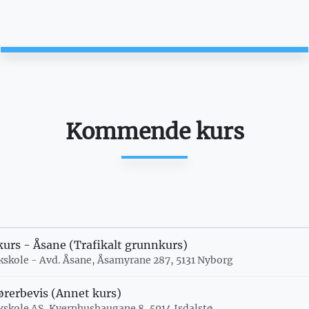
Kommende kurs
kurs - Åsane (Trafikalt grunnkurs)
kkskole - Avd. Åsane, Åsamyrane 287, 5131 Nyborg
rerbevis (Annet kurs)
kkskole AS, Kvernhushaugane 8, 5914 Isdalstø