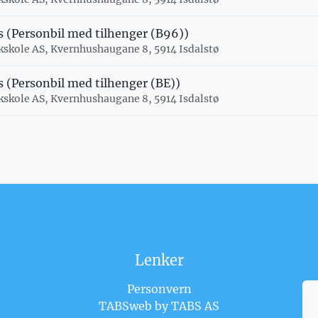
s (Personbil med tilhenger (B96))
kkskole AS, Kvernhushaugane 8, 5914 Isdalstø
s (Personbil med tilhenger (BE))
kkskole AS, Kvernhushaugane 8, 5914 Isdalstø
Lenker
Personvern
TABSweb
by TABS AS