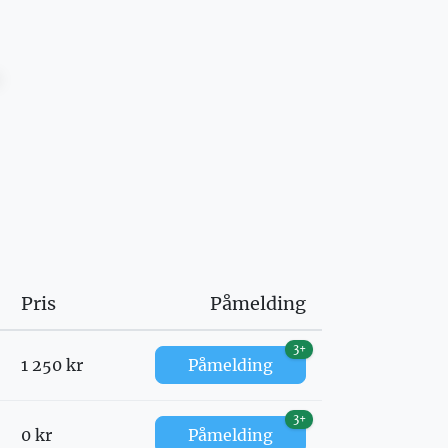
Pris
Påmelding
3+
1 250 kr
Påmelding
3+
0 kr
Påmelding