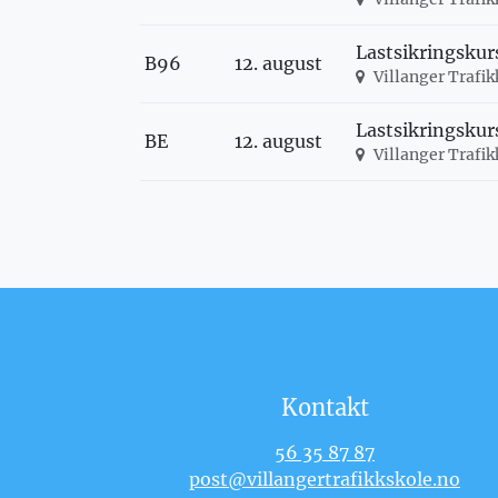
Lastsikringskur
B96
12. august
Villanger Trafi
Lastsikringskur
BE
12. august
Villanger Trafi
Kontakt
56 35 87 87
post@villangertrafikkskole.no