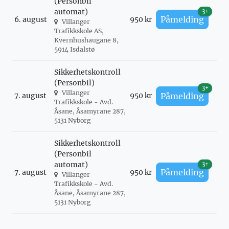
(Personbil
automat)
3+
Påmelding
6. august
950 kr
Villanger
Trafikkskole AS,
Kvernhushaugane 8,
5914 Isdalstø
Sikkerhetskontroll
(Personbil)
3+
Villanger
7. august
950 kr
Påmelding
Trafikkskole - Avd.
Åsane, Åsamyrane 287,
5131 Nyborg
Sikkerhetskontroll
(Personbil
automat)
3+
Påmelding
7. august
950 kr
Villanger
Trafikkskole - Avd.
Åsane, Åsamyrane 287,
5131 Nyborg