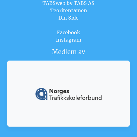
TABSweb
by TABS AS
Teoritentamen
Din Side
Facebook
Instagram
Medlem av