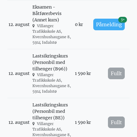
Eksamen -
Båtførerbevis
(Annet kurs)
3+
Påmelding
12. august
0 kr
Villanger
Trafikkskole AS,
Kvernhushaugane 8,
5914 Isdalstø
Lastsikringskurs
(Personbil med
tilhenger (B96))
Fullt
12. august
1 590 kr
Villanger
Trafikkskole AS,
Kvernhushaugane 8,
5914 Isdalstø
Lastsikringskurs
(Personbil med
tilhenger (BE))
Fullt
12. august
1 590 kr
Villanger
Trafikkskole AS,
Kvernhushaugane 8,