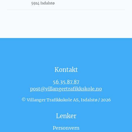
5914 Isdalstø
Kontakt
56 35 87 87
post@villangertrafikkskole.no
© Villanger Trafikkskole AS, Isdalstø / 2026
Lenker
Personvern