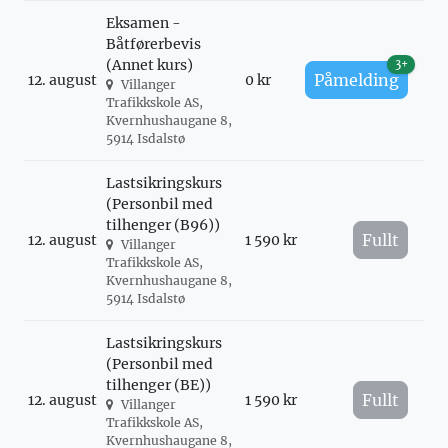
Eksamen -
Båtførerbevis
(Annet kurs)
3+
Påmelding
12. august
0 kr
Villanger
Trafikkskole AS,
Kvernhushaugane 8,
5914 Isdalstø
Lastsikringskurs
(Personbil med
tilhenger (B96))
Fullt
12. august
1 590 kr
Villanger
Trafikkskole AS,
Kvernhushaugane 8,
5914 Isdalstø
Lastsikringskurs
(Personbil med
tilhenger (BE))
Fullt
12. august
1 590 kr
Villanger
Trafikkskole AS,
Kvernhushaugane 8,