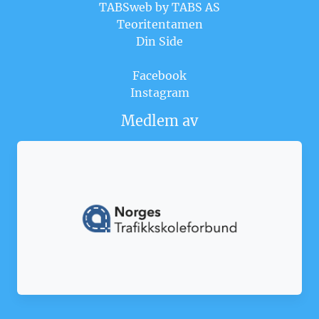
TABSweb
by TABS AS
Teoritentamen
Din Side
Facebook
Instagram
Medlem av