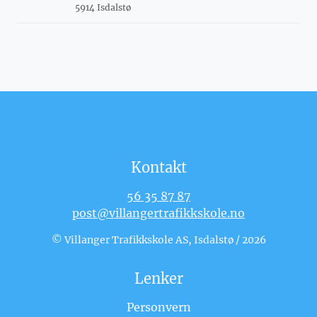
5914 Isdalstø
Kontakt
56 35 87 87
post@villangertrafikkskole.no
© Villanger Trafikkskole AS, Isdalstø / 2026
Lenker
Personvern