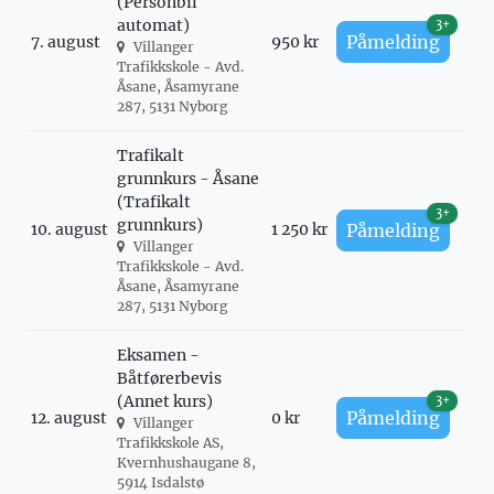
(Personbil
automat)
3+
Påmelding
7. august
950 kr
Villanger
Trafikkskole - Avd.
Åsane, Åsamyrane
287, 5131 Nyborg
Trafikalt
grunnkurs - Åsane
(Trafikalt
3+
grunnkurs)
10. august
1 250 kr
Påmelding
Villanger
Trafikkskole - Avd.
Åsane, Åsamyrane
287, 5131 Nyborg
Eksamen -
Båtførerbevis
(Annet kurs)
3+
Påmelding
12. august
0 kr
Villanger
Trafikkskole AS,
Kvernhushaugane 8,
5914 Isdalstø