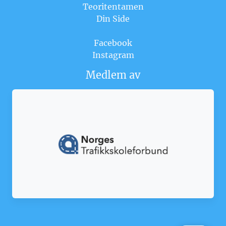
Teoritentamen
Din Side
Facebook
Instagram
Medlem av