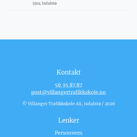
5914 Isdalstø
Kontakt
56 35 87 87
post@villangertrafikkskole.no
© Villanger Trafikkskole AS, Isdalstø / 2026
Lenker
Personvern