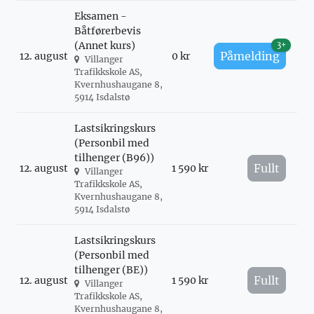
Eksamen -
Båtførerbevis
(Annet kurs)
3+
Påmelding
12. august
0 kr
Villanger
Trafikkskole AS,
Kvernhushaugane 8,
5914 Isdalstø
Lastsikringskurs
(Personbil med
tilhenger (B96))
Fullt
12. august
1 590 kr
Villanger
Trafikkskole AS,
Kvernhushaugane 8,
5914 Isdalstø
Lastsikringskurs
(Personbil med
tilhenger (BE))
Fullt
12. august
1 590 kr
Villanger
Trafikkskole AS,
Kvernhushaugane 8,