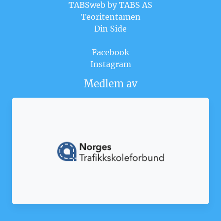
TABSweb
by TABS AS
Teoritentamen
Din Side
Facebook
Instagram
Medlem av