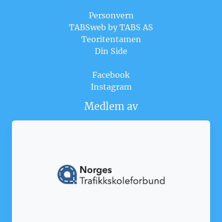
Personvern
TABSweb
by TABS AS
Teoritentamen
Din Side
Facebook
Instagram
Medlem av