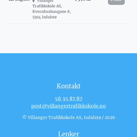
Villanger
Trafikkskole AS,
Kvernhushaugane 8,
5914 Isdalstø
Kontakt
56 35 87 87
post@villangertrafikkskole.no
© Villanger Trafikkskole AS, Isdalstø / 2026
Lenker