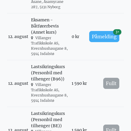
Åsane, Åsamyrane
287, 5131 Nyborg
Eksamen -
Båtførerbevis
(Annet kurs)
3+
Påmelding
12. august
0 kr
Villanger
Trafikkskole AS,
Kvernhushaugane 8,
5914 Isdalstø
Lastsikringskurs
(Personbil med
tilhenger (B96))
Fullt
12. august
1 590 kr
Villanger
Trafikkskole AS,
Kvernhushaugane 8,
5914 Isdalstø
Lastsikringskurs
(Personbil med
tilhenger (BE))
Fullt
12. august
1 590 kr