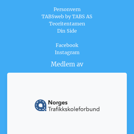
Personvern
TABSweb
by TABS AS
Teoritentamen
Din Side
Facebook
Instagram
Medlem av