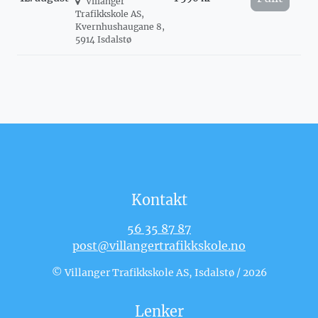
Villanger
Trafikkskole AS,
Kvernhushaugane 8,
5914 Isdalstø
Kontakt
56 35 87 87
post@villangertrafikkskole.no
© Villanger Trafikkskole AS, Isdalstø / 2026
Lenker