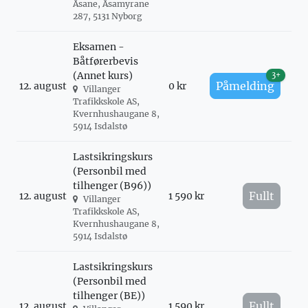
Åsane, Åsamyrane
287, 5131 Nyborg
Eksamen -
Båtførerbevis
(Annet kurs)
3+
Påmelding
12. august
0 kr
Villanger
Trafikkskole AS,
Kvernhushaugane 8,
5914 Isdalstø
Lastsikringskurs
(Personbil med
tilhenger (B96))
Fullt
12. august
1 590 kr
Villanger
Trafikkskole AS,
Kvernhushaugane 8,
5914 Isdalstø
Lastsikringskurs
(Personbil med
tilhenger (BE))
Fullt
12. august
1 590 kr