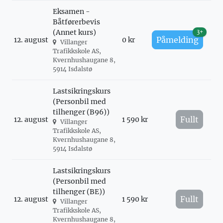
Eksamen -
Båtførerbevis
(Annet kurs)
3+
Påmelding
12. august
0 kr
Villanger
Trafikkskole AS,
Kvernhushaugane 8,
5914 Isdalstø
Lastsikringskurs
(Personbil med
tilhenger (B96))
Fullt
12. august
1 590 kr
Villanger
Trafikkskole AS,
Kvernhushaugane 8,
5914 Isdalstø
Lastsikringskurs
(Personbil med
tilhenger (BE))
Fullt
12. august
1 590 kr
Villanger
Trafikkskole AS,
Kvernhushaugane 8,