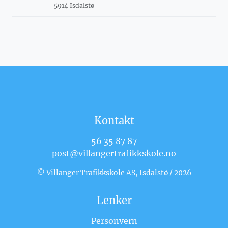
5914 Isdalstø
Kontakt
56 35 87 87
post@villangertrafikkskole.no
© Villanger Trafikkskole AS, Isdalstø / 2026
Lenker
Personvern