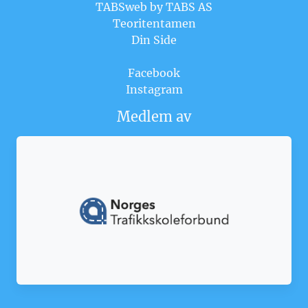
TABSweb
by TABS AS
Teoritentamen
Din Side
Facebook
Instagram
Medlem av