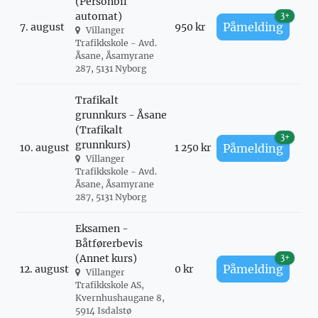
(Personbil
automat)
3+
Påmelding
7. august
950 kr
Villanger
Trafikkskole - Avd.
Åsane, Åsamyrane
287, 5131 Nyborg
Trafikalt
grunnkurs - Åsane
(Trafikalt
3+
grunnkurs)
10. august
1 250 kr
Påmelding
Villanger
Trafikkskole - Avd.
Åsane, Åsamyrane
287, 5131 Nyborg
Eksamen -
Båtførerbevis
(Annet kurs)
3+
Påmelding
12. august
0 kr
Villanger
Trafikkskole AS,
Kvernhushaugane 8,
5914 Isdalstø