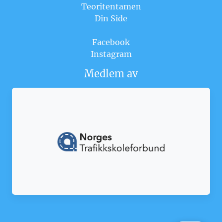
Teoritentamen
Din Side
Facebook
Instagram
Medlem av