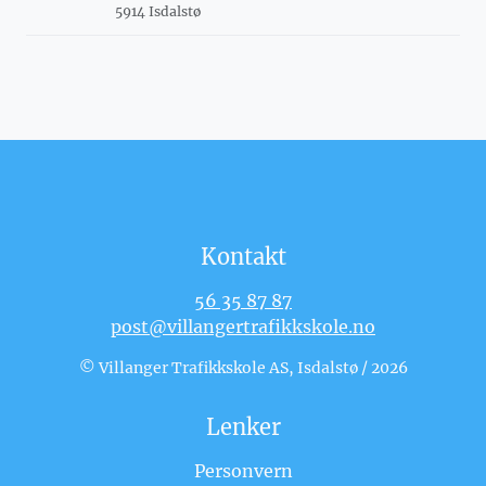
5914 Isdalstø
Kontakt
56 35 87 87
post@villangertrafikkskole.no
© Villanger Trafikkskole AS, Isdalstø / 2026
Lenker
Personvern