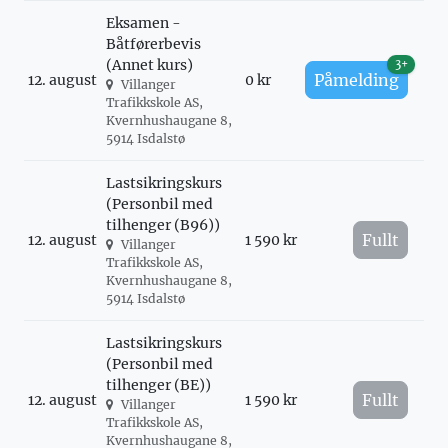
Eksamen -
Båtførerbevis
(Annet kurs)
3+
Påmelding
12. august
0 kr
Villanger
Trafikkskole AS,
Kvernhushaugane 8,
5914 Isdalstø
Lastsikringskurs
(Personbil med
tilhenger (B96))
Fullt
12. august
1 590 kr
Villanger
Trafikkskole AS,
Kvernhushaugane 8,
5914 Isdalstø
Lastsikringskurs
(Personbil med
tilhenger (BE))
Fullt
12. august
1 590 kr
Villanger
Trafikkskole AS,
Kvernhushaugane 8,