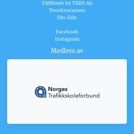
TABSweb
by TABS AS
Teoritentamen
Din Side
Facebook
Instagram
Medlem av